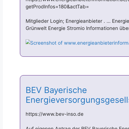
getProdInfos=180&actTab=
Mitglieder Login; Energieanbieter . … Ener
Grünwelt Energie Stromio Informationen üb
BEV Bayerische
Energieversorgungsgesel
https://www.bev-inso.de
Auf eigenen Antrag der BEV Bayerische Ene